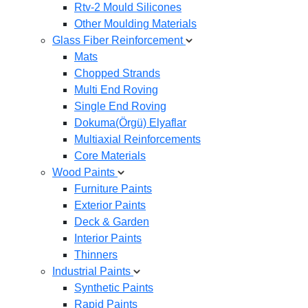
Rtv-2 Mould Silicones
Other Moulding Materials
Glass Fiber Reinforcement
Mats
Chopped Strands
Multi End Roving
Single End Roving
Dokuma(Örgü) Elyaflar
Multiaxial Reinforcements
Core Materials
Wood Paints
Furniture Paints
Exterior Paints
Deck & Garden
Interior Paints
Thinners
Industrial Paints
Synthetic Paints
Rapid Paints