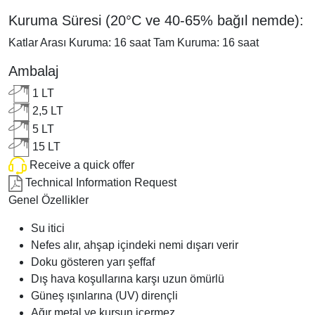
Kuruma Süresi (20°C ve 40-65% bağıl nemde):
Katlar Arası Kuruma: 16 saat Tam Kuruma: 16 saat
Ambalaj
1 LT
2,5 LT
5 LT
15 LT
Receive a quick offer
Technical Information Request
Genel Özellikler
Su itici
Nefes alır, ahşap içindeki nemi dışarı verir
Doku gösteren yarı şeffaf
Dış hava koşullarına karşı uzun ömürlü
Güneş ışınlarına (UV) dirençli
Ağır metal ve kurşun içermez