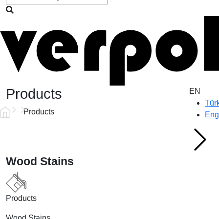
Products
EN
Tür
Products
Eng
Wood Stains
Products
Wood Stains