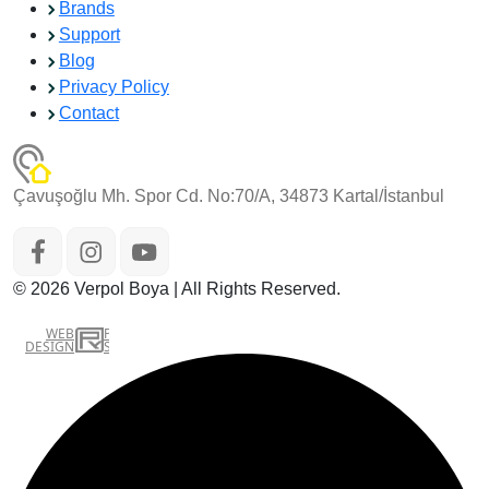
Brands
Support
Blog
Privacy Policy
Contact
Çavuşoğlu Mh. Spor Cd. No:70/A, 34873 Kartal/İstanbul
© 2026 Verpol Boya | All Rights Reserved.
WEB
İSTANBUL WEB TASARIM AJANSI - PENTA YAZILIM
DESIGN