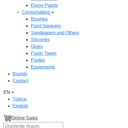
Epoxy Paints
Consumables
Brushes
Paint Sprayers
Sandpapers and Others
Silicones
Glues
Paper Tapes
Pastes
Equipments
Brands
Contact
EN
Türkçe
English
Online Sales