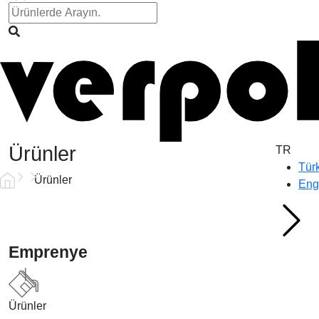
Ürünler
TR
Tür
Ürünler
Eng
Emprenye
Ürünler