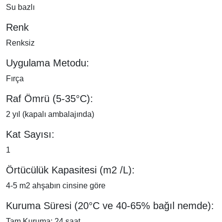
Su bazlı
Renk
Renksiz
Uygulama Metodu:
Fırça
Raf Ömrü (5-35°C):
2 yıl (kapalı ambalajında)
Kat Sayısı:
1
Örtücülük Kapasitesi (m2 /L):
4-5 m2 ahşabın cinsine göre
Kuruma Süresi (20°C ve 40-65% bağıl nemde):
Tam Kuruma: 24 saat