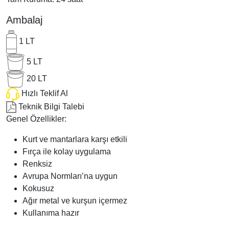
Ambalaj
1 LT
5 LT
20 LT
Hızlı Teklif Al
Teknik Bilgi Talebi
Genel Özellikler:
Kurt ve mantarlara karşı etkili
Fırça ile kolay uygulama
Renksiz
Avrupa Normları’na uygun
Kokusuz
Ağır metal ve kurşun içermez
Kullanıma hazır