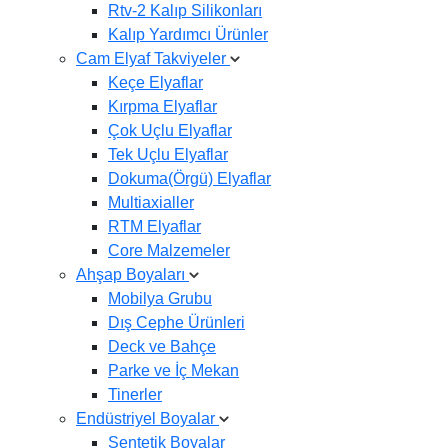
Rtv-2 Kalıp Silikonları
Kalıp Yardımcı Ürünler
Cam Elyaf Takviyeler
Keçe Elyaflar
Kırpma Elyaflar
Çok Uçlu Elyaflar
Tek Uçlu Elyaflar
Dokuma(Örgü) Elyaflar
Multiaxialler
RTM Elyaflar
Core Malzemeler
Ahşap Boyaları
Mobilya Grubu
Dış Cephe Ürünleri
Deck ve Bahçe
Parke ve İç Mekan
Tinerler
Endüstriyel Boyalar
Sentetik Boyalar