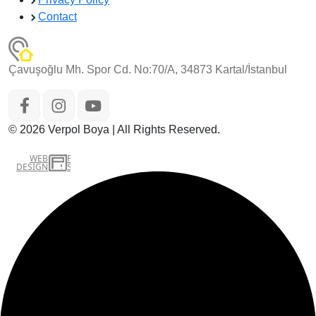
Contact
Çavuşoğlu Mh. Spor Cd. No:70/A, 34873 Kartal/İstanbul
© 2026 Verpol Boya | All Rights Reserved.
WEB
İSTANBUL WEB TASARIM AJANSI - PENTA YAZILIM
DESIGN