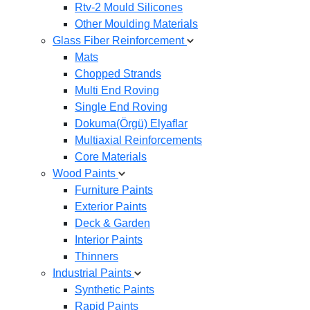
Rtv-2 Mould Silicones
Other Moulding Materials
Glass Fiber Reinforcement
Mats
Chopped Strands
Multi End Roving
Single End Roving
Dokuma(Örgü) Elyaflar
Multiaxial Reinforcements
Core Materials
Wood Paints
Furniture Paints
Exterior Paints
Deck & Garden
Interior Paints
Thinners
Industrial Paints
Synthetic Paints
Rapid Paints