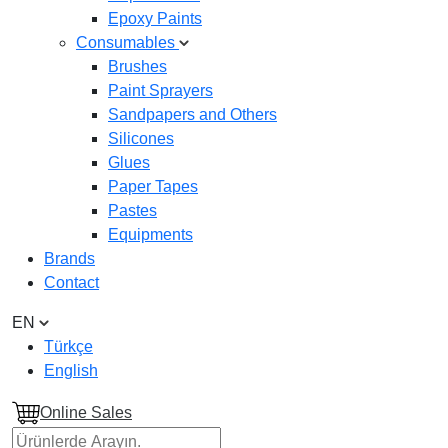
Epoxy Paints
Consumables
Brushes
Paint Sprayers
Sandpapers and Others
Silicones
Glues
Paper Tapes
Pastes
Equipments
Brands
Contact
EN
Türkçe
English
Online Sales