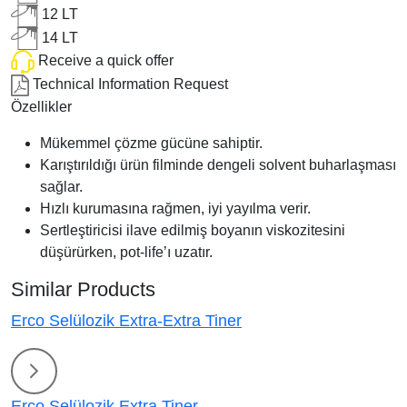
12 LT
14 LT
Receive a quick offer
Technical Information Request
Özellikler
Mükemmel çözme gücüne sahiptir.
Karıştırıldığı ürün filminde dengeli solvent buharlaşması
sağlar.
Hızlı kurumasına rağmen, iyi yayılma verir.
Sertleştiricisi ilave edilmiş boyanın viskozitesini
düşürürken, pot-life’ı uzatır.
Similar Products
Erco Selülozik Extra-Extra Tiner
Erco Selülozik Extra Tiner