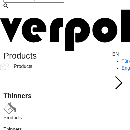
Products
EN
Tür
Products
Eng
Thinners
Products
Thinners